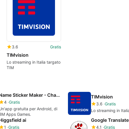
3.6
Gratis
TIMvision
Lo streaming in Italia targato
TIM
Name Sticker Maker - Chat Stickers
TIMvision
4
Gratis
3.6
Gratis
Un'app gratuita per Android, di
Lo streaming in Ital
BM Apps Games.
Higgsfield ai
1
Gratis
4.1
Gratis