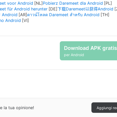
et voor Android
Pobierz Daremeet dla Android
et für Android herunter
下载Daremeet以获得Android
تنزيل Daremeet ل Android
ดาวน์โหลด Daremeet สำหรับ Android
ho Android
Download APK gratis
per Android
e la tua opinione!
Aggiungi re