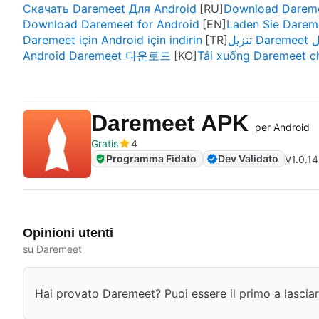
Скачать Daremeet Для Android
Download Dareme
Download Daremeet for Android
Laden Sie Dareme
Daremeet için Android için indirin
Android Daremeet 다운로드
Tải xuống Daremeet c
Daremeet APK
per Android
Gratis
4
Programma Fidato
Dev Validato
V
1.0.14
Opinioni utenti
su Daremeet
Hai provato Daremeet? Puoi essere il primo a lasciar